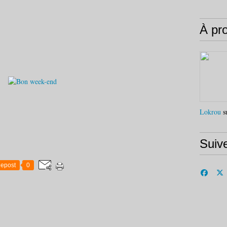
À pr
Lokrou
su
Suiv
epost
0