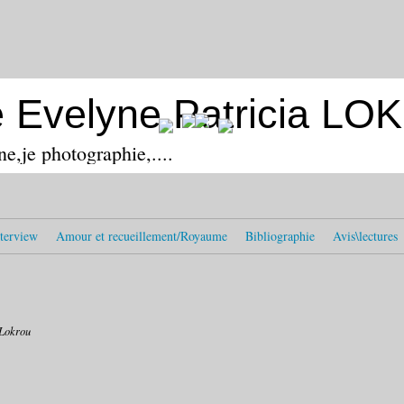
e Evelyne Patricia L
ine,je photographie,....
terview
Amour et recueillement/Royaume
Bibliographie
Avis\lectures
 Lokrou