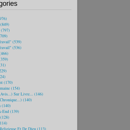
gories
976)
(849)
(797)
709)
ravail''
(539)
travail"
(536)
(466)
359)
31)
229)
24)
nt
(170)
emaine
(154)
(avis...) Sur Livre...
(146)
 Chronique...)
(140)
n
(140)
k-End
(139)
(128)
114)
Religieuse Et De Dieu
(113)