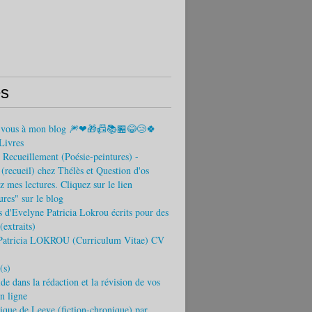
s
-vous à mon blog 🎆❤🎁📠📚🏪😂😢🍀
Livres
Recueillement (Poésie-peintures) -
recueil) chez Thélès et Question d'os
 mes lectures. Cliquez sur le lien
tures" sur le blog
s d'Evelyne Patricia Lokrou écrits pour des
(extraits)
Patricia LOKROU (Curriculum Vitae) CV
(s)
ide dans la rédaction et la révision de vos
en ligne
que de Leeve (fiction-chronique) par