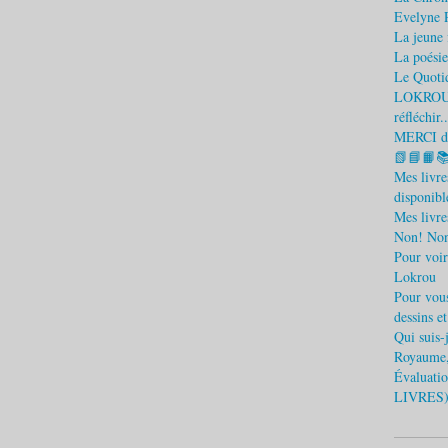
Evelyne 
La jeune f
La poésie
Le Quotid
LOKROU) L
réfléchir..
MERCI d'
📗📘📙
Mes livr
disponible
Mes livre
Non! Non
Pour voir
Lokrou
Pour vous
dessins e
Qui suis
Royaume,
Évaluatio
LIVRES