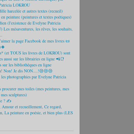
Patricia LOKROU
ille harcelée et autres textes (recueil)
 en peinture (peintures et textes poétiques)
ien (l'existence de Evelyne Patricia
es mésaventures, les rêves, les souhaits,
..
aimer la page Facebook de mes livres 📜
🍀
es* (et TOUS les livres de LOKROU) sont
s aussi sur les librairies en ligne 📲📑
s sur les bibliothèques en ligne
! Non! Je dis NON....!😢😢😢
 les photographies par Evelyne Patricia
 procurer mes toiles (mes peintures, mes
t mes sculptures)
-je ? ✍
 Amour et recueillement, Ce regard,
n, La peinture en poésie, et bien plus (LES
)