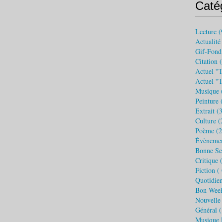
Caté
Lecture
(
Actualité
Gif-Fond
Citation
(
Actuel ''t
Actuel ''
Musique
Peinture
(
Extrait
(3
Culture
(
Poème
(2
Évèneme
Bonne S
Critique 
Fiction (
Quotidie
Bon Wee
Nouvelle
Général
(
Musique 