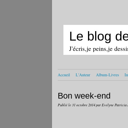
Le blog d
J'écris,je peins,je dess
Accueil
L'Auteur
Album-Livres
In
Bon week-end
Publié le
31 octobre 2014
par Evelyne Patricia