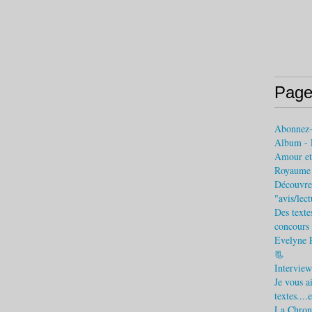
Page
Abonnez
Album - 
Amour et 
Royaume (
Découvrez
"avis/lec
Des texte
concours 
Evelyne 
📃
Interview
Je vous a
textes....
La Chroni