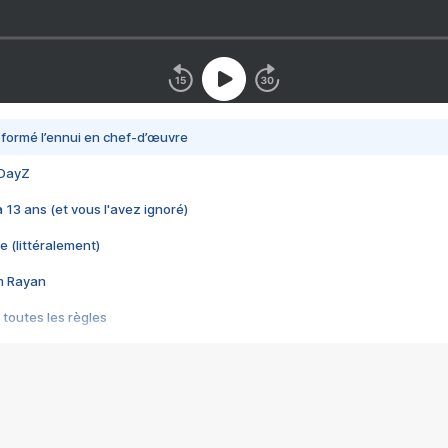
nsformé l’ennui en chef-d’œuvre
 DayZ
 a 13 ans (et vous l'avez ignoré)
e (littéralement)
im Rayan
 toutes les règles
s les jeux vidéo
us choquant de Rockstar ? - Le scandale BULLY
e plus moche de Steam