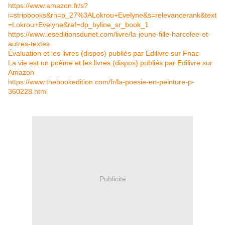
https://www.amazon.fr/s?
i=stripbooks&rh=p_27%3ALokrou+Evelyne&s=relevancerank&text
=Lokrou+Evelyne&ref=dp_byline_sr_book_1
https://www.leseditionsdunet.com/livre/la-jeune-fille-harcelee-et-
autres-textes
Évaluation et les livres (dispos) publiés par Edilivre sur Fnac
La vie est un poème et les livres (dispos) publiés par Edilivre sur
Amazon
https://www.thebookedition.com/fr/la-poesie-en-peinture-p-
360228.html
Publicité