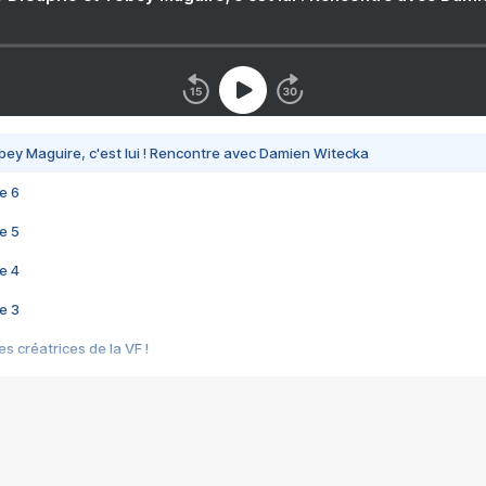
bey Maguire, c'est lui ! Rencontre avec Damien Witecka
e 6
e 5
e 4
e 3
s créatrices de la VF !
e 2
e 1
e Mektoub My Love arrive enfin ! Rencontre avec Shaïn Boumedine et Sal