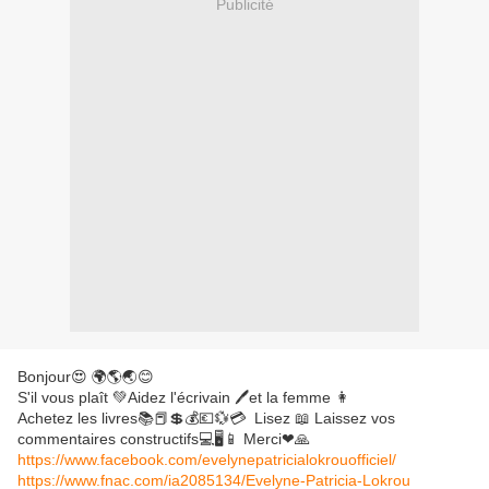
Publicité
Bonjour😍 🌍🌎🌏😊
S'il vous plaît 💚Aidez l'écrivain 🖊et la femme 👩
Achetez les livres📚📕💲💰💶💱💳 Lisez 📖 Laissez vos
commentaires constructifs💻🖥📱 Merci❤🙏
https://www.facebook.com/evelynepatricialokrouofficiel/
https://www.fnac.com/ia2085134/Evelyne-Patricia-Lokrou