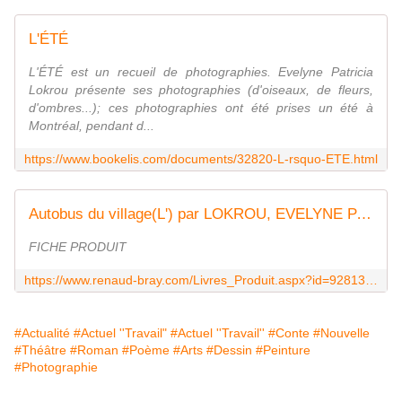
L'ÉTÉ
L'ÉTÉ est un recueil de photographies. Evelyne Patricia
Lokrou présente ses photographies (d'oiseaux, de fleurs,
d'ombres...); ces photographies ont été prises un été à
Montréal, pendant d...
https://www.bookelis.com/documents/32820-L-rsquo-ETE.html
Autobus du village(L') par LOKROU, EVELYNE PATRICIA
FICHE PRODUIT
https://www.renaud-bray.com/Livres_Produit.aspx?id=928134&def=Autobus+du+village(L%27)%2cLOKROU%2c+EVELYNE+PATRICIA%2c9782847768121
#Actualité
#Actuel ''Travail"
#Actuel ''Travail''
#Conte
#Nouvelle
#Théâtre
#Roman
#Poème
#Arts
#Dessin
#Peinture
#Photographie