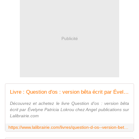
Publicité
Livre : Question d'os : version bêta écrit par Évelyne Patricia Lokrou - Angel publications
Découvrez et achetez le livre Question d'os : version bêta
écrit par Évelyne Patricia Lokrou chez Angel publications sur
Lalibrairie.com
https://www.lalibrairie.com/livres/question-d-os--version-beta_0-2579257_9782369510192.html