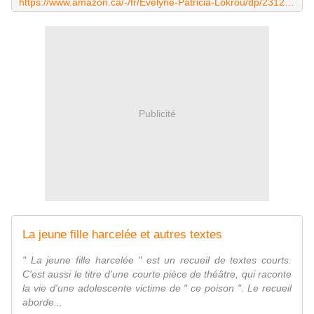
https://www.amazon.ca/-/fr/Evelyne-Patricia-Lokrou/dp/231206362X
Publicité
La jeune fille harcelée et autres textes
" La jeune fille harcelée " est un recueil de textes courts.
C'est aussi le titre d'une courte pièce de théâtre, qui raconte
la vie d'une adolescente victime de " ce poison ". Le recueil
aborde...