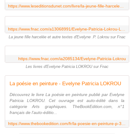
https://www.leseditionsdunet.com/livre/la-jeune-fille-harcelee-et-autres-textes
https://www.fnac.com/a13068991/Evelyne-Patricia-Lokrou-La-jeune-fille-harcelee-et-autres-textes
La jeune fille harcelée et autre textes d'Evelyne .P. Lokrou sur Fnac
https://www.fnac.com/ia2085134/Evelyne-Patricia-Lokrou
Les livres d'Evelyne Patricia LOKROU sur Fnac
La poésie en peinture - Evelyne Patricia LOKROU
Découvrez le livre La poésie en peinture publié par Evelyne
Patricia LOKROU. Cet ouvrage est auto-édité dans la
catégorie Arts graphiques. TheBookEdition.com, n°1
français de l'auto-éditio...
https://www.thebookedition.com/fr/la-poesie-en-peinture-p-360228.html