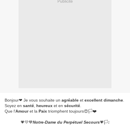
Publicité
Bonjour❤ Je vous souhaite un
agréable
et
excellent dimanche
.
Soyez en
santé
,
heureux
et en
sécurité
.
Que l'
Amour
et la
Paix
triomphent toujours😍🏳❤
💗💛💙
Notre-Dame du Perpétuel Secours
💗🏳
: