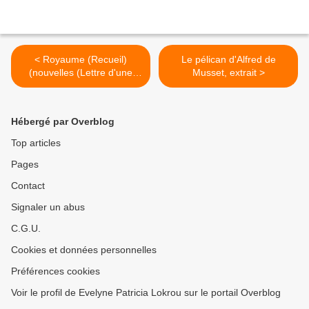
< Royaume (Recueil)
Le pélican d'Alfred de
(nouvelles (Lettre d'une
Musset, extrait >
prisonnière), un recueil de
contes (Royaume), un
recueil de poèmes (Née au
Hébergé par Overblog
XXe siècle), une pièce de
théâtre (Fatalité) et un
Top articles
roman (L'Internat))
Pages
Contact
Signaler un abus
C.G.U.
Cookies et données personnelles
Préférences cookies
Voir le profil de Evelyne Patricia Lokrou sur le portail Overblog