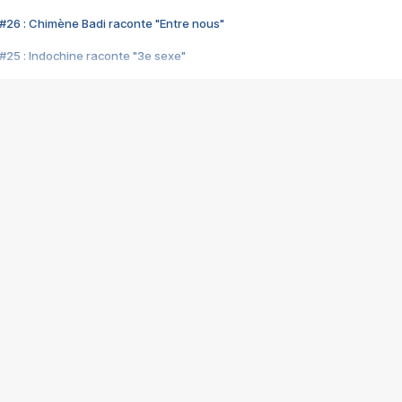
#26 : Chimène Badi raconte "Entre nous"
#25 : Indochine raconte "3e sexe"
#24 : Zaho raconte "C'est chelou"
#23 : Patrick Bruel raconte "Au café des délices"
#22 : Kyo raconte "Le chemin"
#21 : Nolwenn Leroy raconte "Cassé"
#20 : Patrick Hernandez raconte "Born to be alive"
#19 : Lorie raconte "Près de moi"
#18 : Michael Jones raconte "A nos actes manqués" (avec Jean-Jacque
#17 : Khaled raconte "Aïcha"
#16 : Corneille raconte "Parce qu'on vient de loin"
#15 : Indochine raconte "L'aventurier"