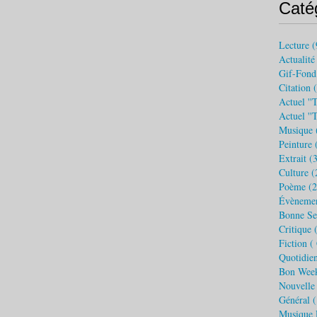
Caté
Lecture
(
Actualité
Gif-Fond
Citation
(
Actuel ''t
Actuel ''
Musique
Peinture
(
Extrait
(3
Culture
(
Poème
(2
Évèneme
Bonne S
Critique 
Fiction (
Quotidie
Bon Wee
Nouvelle
Général
(
Musique 