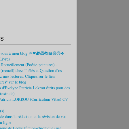
s
-vous à mon blog 🎆❤🎁📠📚🏪😂😢🍀
Livres
Recueillement (Poésie-peintures) -
recueil) chez Thélès et Question d'os
 mes lectures. Cliquez sur le lien
tures" sur le blog
s d'Evelyne Patricia Lokrou écrits pour des
(extraits)
Patricia LOKROU (Curriculum Vitae) CV
(s)
ide dans la rédaction et la révision de vos
en ligne
que de Leeve (fiction-chronique) par