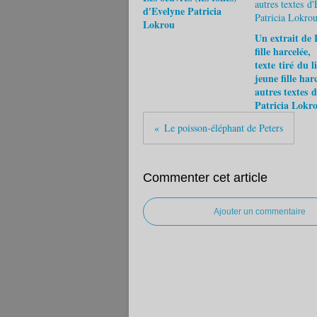
d'Evelyne Patricia
Lokrou
Un extrait de 
fille harcelée,
texte tiré du l
jeune fille harc
autres textes 
Patricia Lokr
Le poisson-éléphant de Peters
Commenter cet article
Ajouter un commentaire