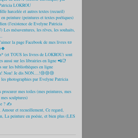
Patricia LOKROU
ille harcelée et autres textes (recueil)
 en peinture (peintures et textes poétiques)
ien (l'existence de Evelyne Patricia
es mésaventures, les rêves, les souhaits,
..
aimer la page Facebook de mes livres 📜
🍀
es* (et TOUS les livres de LOKROU) sont
s aussi sur les librairies en ligne 📲📑
s sur les bibliothèques en ligne
! Non! Je dis NON....!😢😢😢
 les photographies par Evelyne Patricia
 procurer mes toiles (mes peintures, mes
t mes sculptures)
-je ? ✍
 Amour et recueillement, Ce regard,
n, La peinture en poésie, et bien plus (LES
)