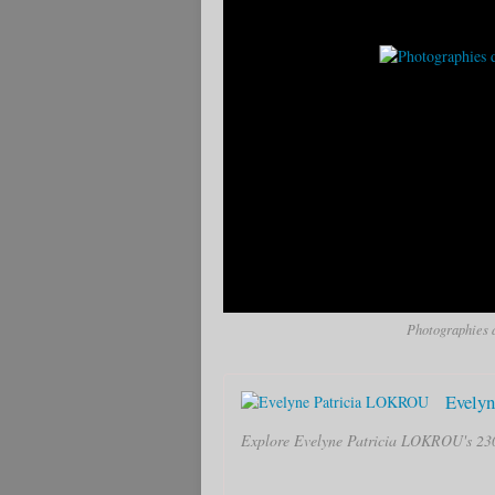
Photographies d
Evely
Explore Evelyne Patricia LOKROU's 230