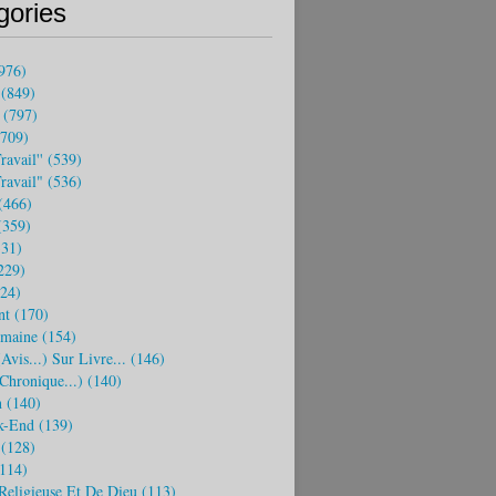
gories
976)
(849)
(797)
709)
ravail''
(539)
travail"
(536)
(466)
359)
31)
229)
24)
nt
(170)
emaine
(154)
(avis...) Sur Livre...
(146)
 Chronique...)
(140)
n
(140)
k-End
(139)
(128)
114)
Religieuse Et De Dieu
(113)