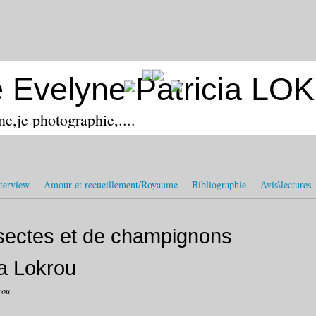
e Evelyne Patricia L
ine,je photographie,....
terview
Amour et recueillement/Royaume
Bibliographie
Avis\lectures
nsectes et de champignons
ia Lokrou
rou