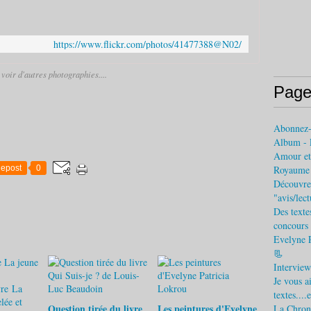
https://www.flickr.com/photos/41477388@N02/
voir d'autres photographies....
Page
Abonnez
Album - 
Amour et 
epost
0
Royaume (
Découvrez
"avis/lec
Des texte
concours 
Evelyne 
📃
Interview
Je vous a
textes....
Question tirée du livre
Les peintures d'Evelyne
La Chroni