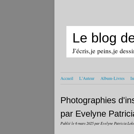
Le blog d
J'écris,je peins,je dess
Accueil
L'Auteur
Album-Livres
In
Photographies d'i
par Evelyne Patric
Publié le
6 mars 2025
par Evelyne Patricia Lok