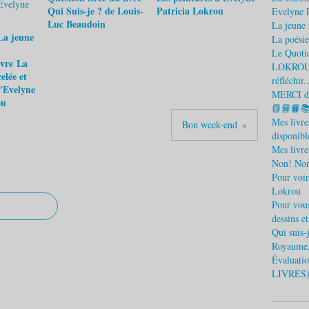
Qui Suis-je ? de Louis-
Patricia Lokrou
Evelyne 
Luc Beaudoin
La jeune f
La jeune
La poésie
Le Quotid
ivre La
LOKROU) L
elée et
réfléchir..
d'Evelyne
MERCI d'
ou
📗📘📙
Mes livr
Bon week-end
disponible
Mes livre
Non! Non
Pour voir
Lokrou
Pour vous
dessins e
Qui suis
Royaume,
Évaluatio
LIVRES