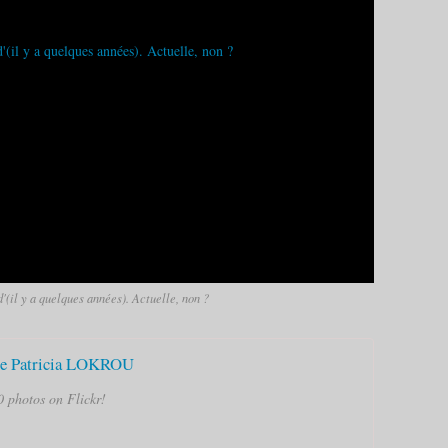
'(il y a quelques années). Actuelle, non ?
ne Patricia LOKROU
 photos on Flickr!