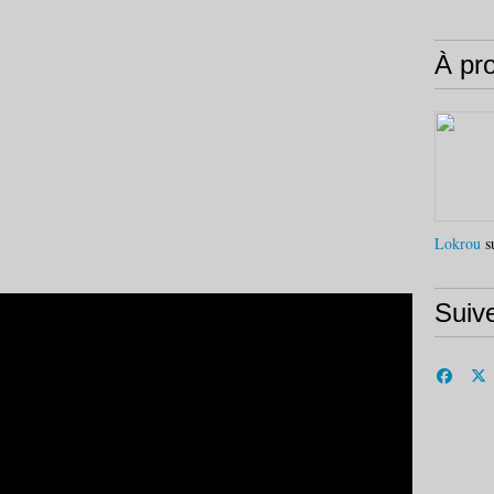
À pr
Lokrou
su
Suiv