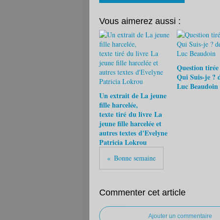
Vous aimerez aussi :
Question tirée
Qui Suis-je ? 
Luc Beaudoin
Un extrait de La jeune
fille harcelée,
texte tiré du livre La
jeune fille harcelée et
autres textes d'Evelyne
Patricia Lokrou
Bonne semaine
Commenter cet article
Ajouter un commentaire