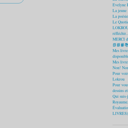
Evelyne 
La jeune f
La poésie
Le Quotid
LOKROU) L
réfléchir..
MERCI d'
📗📘📙
Mes livr
disponible
Mes livre
Non! Non
Pour voir
Lokrou
Pour vous
dessins e
Qui suis
Royaume,
Évaluatio
LIVRES