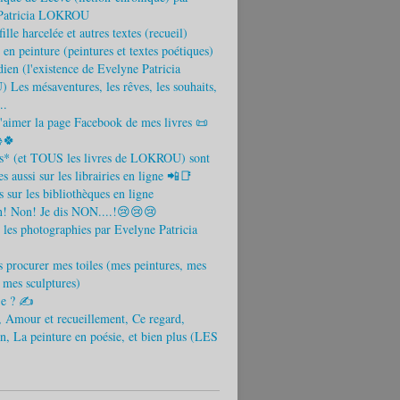
Patricia LOKROU
ille harcelée et autres textes (recueil)
 en peinture (peintures et textes poétiques)
ien (l'existence de Evelyne Patricia
es mésaventures, les rêves, les souhaits,
..
aimer la page Facebook de mes livres 📜
🍀
es* (et TOUS les livres de LOKROU) sont
s aussi sur les librairies en ligne 📲📑
s sur les bibliothèques en ligne
! Non! Je dis NON....!😢😢😢
 les photographies par Evelyne Patricia
 procurer mes toiles (mes peintures, mes
t mes sculptures)
-je ? ✍
 Amour et recueillement, Ce regard,
n, La peinture en poésie, et bien plus (LES
)