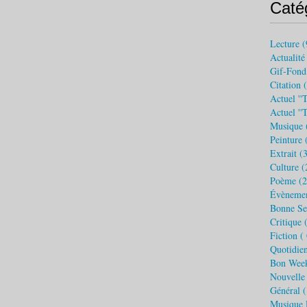
Caté
Lecture
(
Actualité
Gif-Fond
Citation
(
Actuel ''t
Actuel ''
Musique
Peinture
(
Extrait
(3
Culture
(
Poème
(2
Évèneme
Bonne S
Critique 
Fiction (
Quotidie
Bon Wee
Nouvelle
Général
(
Musique 