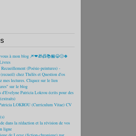
s
-vous à mon blog 🎆❤🎁📠📚🏪😂😢🍀
Livres
Recueillement (Poésie-peintures) -
recueil) chez Thélès et Question d'os
 mes lectures. Cliquez sur le lien
tures" sur le blog
s d'Evelyne Patricia Lokrou écrits pour des
(extraits)
Patricia LOKROU (Curriculum Vitae) CV
(s)
ide dans la rédaction et la révision de vos
en ligne
que de Leeve (fiction-chronique) par