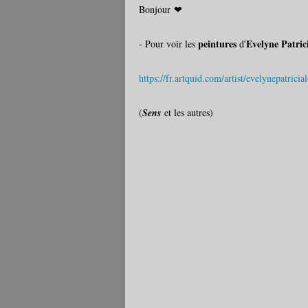
Bonjour ❤
peintures
Evelyne Patric
- Pour voir les
d'
https://fr.artquid.com/artist/evelynepatrici
(
Sens
et les autres)