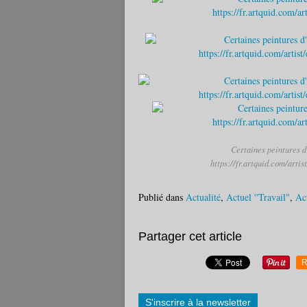
Certaines peintures d
https://fr.artquid.com/arti
Publié dans
Actualité
,
Actuel ''Travail"
,
Act
Partager cet article
R
S'inscrire à la newsletter