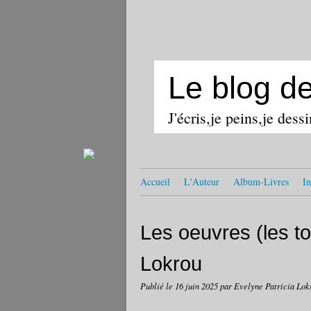
Le blog d
J'écris,je peins,je dess
Accueil
L'Auteur
Album-Livres
In
Les oeuvres (les to
Lokrou
Publié le
16 juin 2025
par Evelyne Patricia Lok