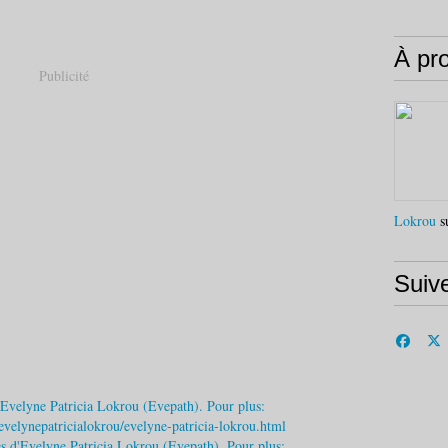
À pr
Publicité
Lokrou
su
Suiv