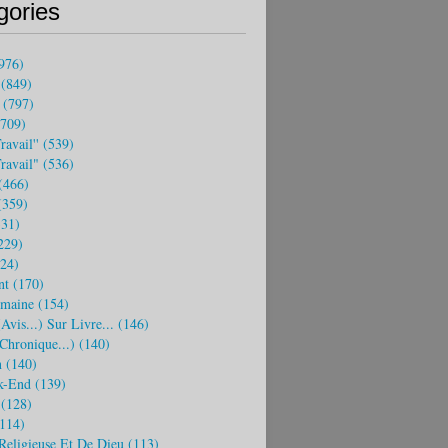
gories
976)
(849)
(797)
709)
ravail''
(539)
travail"
(536)
(466)
359)
31)
229)
24)
nt
(170)
emaine
(154)
(avis...) Sur Livre...
(146)
 Chronique...)
(140)
n
(140)
k-End
(139)
(128)
114)
Religieuse Et De Dieu
(113)