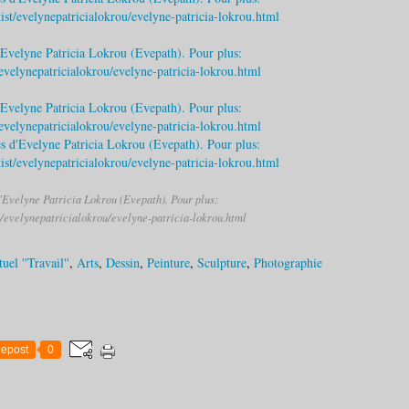
'Evelyne Patricia Lokrou (Evepath). Pour plus:
st/evelynepatricialokrou/evelyne-patricia-lokrou.html
uel ''Travail''
,
Arts
,
Dessin
,
Peinture
,
Sculpture
,
Photographie
epost
0