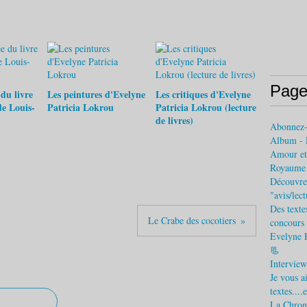
Page
 du livre
Les peintures d'Evelyne
Les critiques d'Evelyne
de Louis-
Patricia Lokrou
Patricia Lokrou (lecture
de livres)
Abonnez
Album - 
Amour et 
Royaume (
Découvrez
"avis/lec
Des texte
Le Crabe des cocotiers
concours 
Evelyne 
📃
Interview
Je vous a
textes....
La Chroni