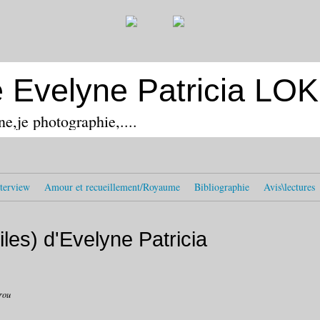
e Evelyne Patricia L
ine,je photographie,....
terview
Amour et recueillement/Royaume
Bibliographie
Avis\lectures
iles) d'Evelyne Patricia
rou