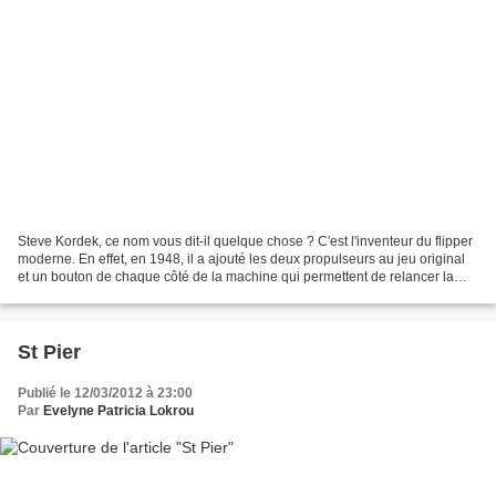
Steve Kordek, ce nom vous dit-il quelque chose ? C'est l'inventeur du flipper
moderne. En effet, en 1948, il a ajouté les deux propulseurs au jeu original
et un bouton de chaque côté de la machine qui permettent de relancer la
balle. Ce qui a fait de...
St Pier
Publié le 12/03/2012 à 23:00
Par
Evelyne Patricia Lokrou