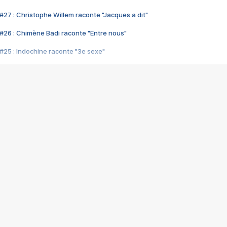
#27 : Christophe Willem raconte "Jacques a dit"
#26 : Chimène Badi raconte "Entre nous"
#25 : Indochine raconte "3e sexe"
#24 : Zaho raconte "C'est chelou"
#23 : Patrick Bruel raconte "Au café des délices"
#22 : Kyo raconte "Le chemin"
#21 : Nolwenn Leroy raconte "Cassé"
#20 : Patrick Hernandez raconte "Born to be alive"
#19 : Lorie raconte "Près de moi"
#18 : Michael Jones raconte "A nos actes manqués" (avec Jean-Jacque
#17 : Khaled raconte "Aïcha"
#16 : Corneille raconte "Parce qu'on vient de loin"