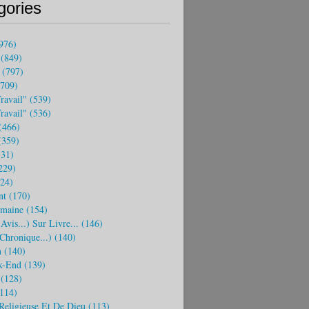
gories
976)
(849)
(797)
709)
ravail''
(539)
travail"
(536)
(466)
359)
31)
229)
24)
nt
(170)
emaine
(154)
(avis...) Sur Livre...
(146)
 Chronique...)
(140)
n
(140)
k-End
(139)
(128)
114)
Religieuse Et De Dieu
(113)