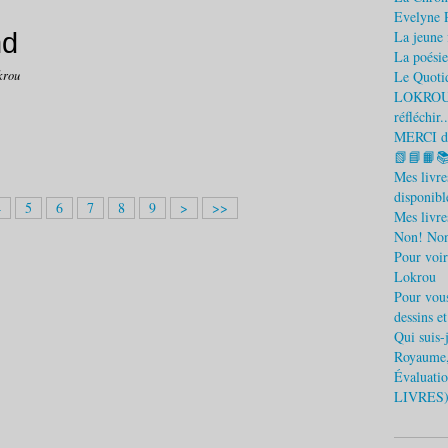
Evelyne 
nd
La jeune f
La poésie
krou
Le Quotid
LOKROU) L
réfléchir..
MERCI d'
📗📘📙
Mes livr
disponible
4
5
6
7
8
9
>
>>
Mes livre
Non! Non
Pour voir
Lokrou
Pour vous
dessins e
Qui suis
Royaume,
Évaluatio
LIVRES