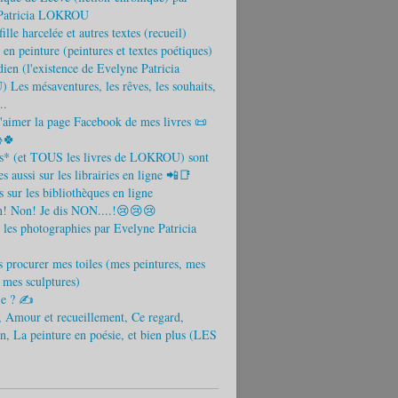
Patricia LOKROU
ille harcelée et autres textes (recueil)
 en peinture (peintures et textes poétiques)
ien (l'existence de Evelyne Patricia
es mésaventures, les rêves, les souhaits,
..
aimer la page Facebook de mes livres 📜
🍀
es* (et TOUS les livres de LOKROU) sont
s aussi sur les librairies en ligne 📲📑
s sur les bibliothèques en ligne
! Non! Je dis NON....!😢😢😢
 les photographies par Evelyne Patricia
 procurer mes toiles (mes peintures, mes
t mes sculptures)
-je ? ✍
 Amour et recueillement, Ce regard,
n, La peinture en poésie, et bien plus (LES
)