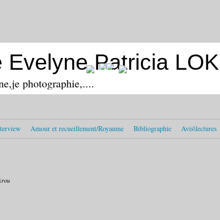
e Evelyne Patricia L
ine,je photographie,....
terview
Amour et recueillement/Royaume
Bibliographie
Avis\lectures
krou