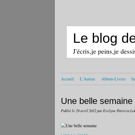
Le blog d
J'écris,je peins,je dess
Accueil
L'Auteur
Album-Livres
In
Une belle semaine
Publié le
29 avril 2012
par Evelyne Patricia Lo