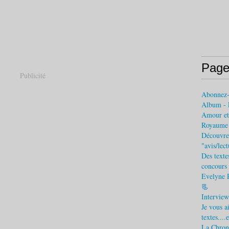
Page
Publicité
Abonnez
Album - 
Amour et 
Royaume (
Découvrez
"avis/lec
Des texte
concours 
Evelyne 
📃
Interview
Je vous a
textes....
La Chroni