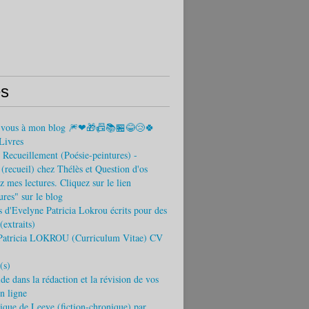
s
-vous à mon blog 🎆❤🎁📠📚🏪😂😢🍀
Livres
Recueillement (Poésie-peintures) -
recueil) chez Thélès et Question d'os
 mes lectures. Cliquez sur le lien
tures" sur le blog
s d'Evelyne Patricia Lokrou écrits pour des
(extraits)
Patricia LOKROU (Curriculum Vitae) CV
(s)
ide dans la rédaction et la révision de vos
en ligne
que de Leeve (fiction-chronique) par