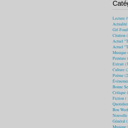
Caté
Lecture
(
Actualité
Gif-Fond
Citation
(
Actuel ''t
Actuel ''
Musique
Peinture
(
Extrait
(3
Culture
(
Poème
(2
Évèneme
Bonne S
Critique 
Fiction (
Quotidie
Bon Wee
Nouvelle
Général
(
Musique 