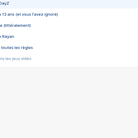
 DayZ
 a 13 ans (et vous l'avez ignoré)
e (littéralement)
im Rayan
 toutes les règles
s les jeux vidéo
us choquant de Rockstar ? - Le scandale BULLY
e plus moche de Steam
du RÊVE tourne au CAUCHEMAR
pendant 8 heures
it… à tort
umiliés par un jeu vidéo
ire - Final Fantasy 8