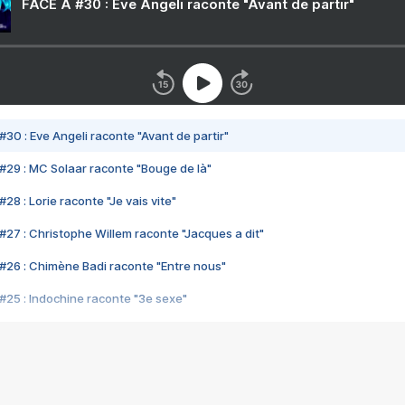
FACE A #30 : Eve Angeli raconte "Avant de partir"
#30 : Eve Angeli raconte "Avant de partir"
#29 : MC Solaar raconte "Bouge de là"
28 : Lorie raconte "Je vais vite"
#27 : Christophe Willem raconte "Jacques a dit"
#26 : Chimène Badi raconte "Entre nous"
#25 : Indochine raconte "3e sexe"
#24 : Zaho raconte "C'est chelou"
#23 : Patrick Bruel raconte "Au café des délices"
#22 : Kyo raconte "Le chemin"