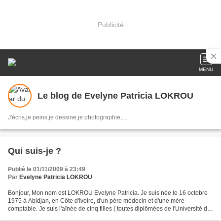
Publicité
MENU
Le blog de Evelyne Patricia LOKROU
J'écris,je peins,je dessine,je photographie,....
Qui suis-je ?
Publié le 01/11/2009 à 23:49
Par
Evelyne Patricia LOKROU
Bonjour, Mon nom est LOKROU Evelyne Patricia. Je suis née le 16 octobre
1975 à Abidjan, en Côte d'Ivoire, d'un père médecin et d'une mère
comptable. Je suis l'aînée de cinq filles ( toutes diplômées de l'Université de
Montréal) et un garçon. J'ai étudié...