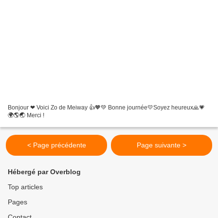
Bonjour ❤ Voici Zo de Meiway 👍🧡💚 Bonne journée💛Soyez heureux🙏💗
🌍🌎🌏 Merci !
< Page précédente
Page suivante >
Hébergé par Overblog
Top articles
Pages
Contact