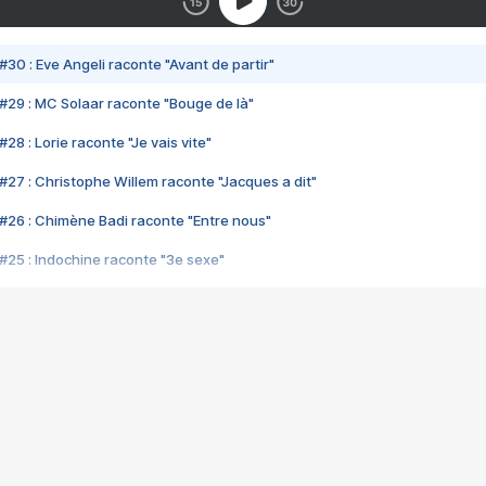
#30 : Eve Angeli raconte "Avant de partir"
#29 : MC Solaar raconte "Bouge de là"
28 : Lorie raconte "Je vais vite"
#27 : Christophe Willem raconte "Jacques a dit"
#26 : Chimène Badi raconte "Entre nous"
#25 : Indochine raconte "3e sexe"
#24 : Zaho raconte "C'est chelou"
#23 : Patrick Bruel raconte "Au café des délices"
#22 : Kyo raconte "Le chemin"
#21 : Nolwenn Leroy raconte "Cassé"
#20 : Patrick Hernandez raconte "Born to be alive"