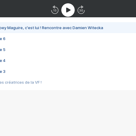
bey Maguire, c'est lui ! Rencontre avec Damien Witecka
e 6
e 5
e 4
e 3
s créatrices de la VF !
e 2
e 1
e Mektoub My Love arrive enfin ! Rencontre avec Shaïn Boumedine et Sal
i : après Toni en famille