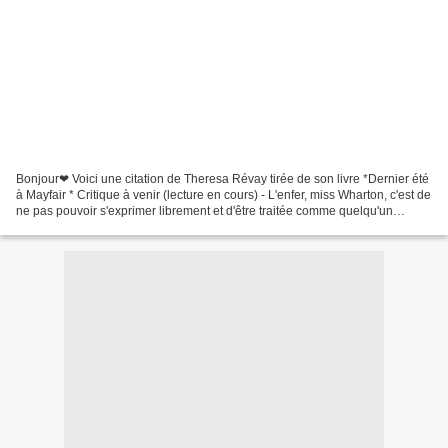
Bonjour❤ Voici une citation de Theresa Révay tirée de son livre *Dernier été
à Mayfair * Critique à venir (lecture en cours) - L'enfer, miss Wharton, c'est de
ne pas pouvoir s'exprimer librement et d'être traitée comme quelqu'un
d'inférieur. C'est de...