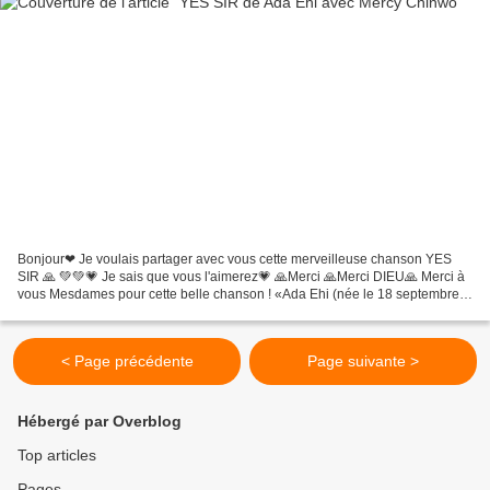
Bonjour❤ Je voulais partager avec vous cette merveilleuse chanson YES
SIR 🙏 💚💚💗 Je sais que vous l'aimerez💗 🙏Merci 🙏Merci DIEU🙏 Merci à
vous Mesdames pour cette belle chanson ! «Ada Ehi (née le 18 septembre
1987) est une chanteuse de musique chrétienne...
< Page précédente
Page suivante >
Hébergé par Overblog
Top articles
Pages