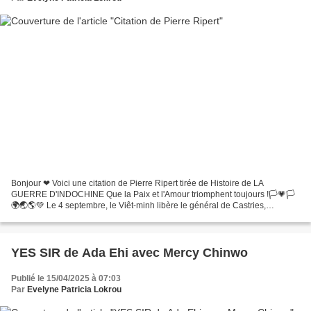
Bonjour ❤ Voici une citation de Pierre Ripert tirée de Histoire de LA
GUERRE D'INDOCHINE Que la Paix et l'Amour triomphent toujours !🏳💗🏳
🌍🌏🌎💚 Le 4 septembre, le Viêt-minh libère le général de Castries,
l'infirmière Geneviève de Galard et de nombreux officiers...
YES SIR de Ada Ehi avec Mercy Chinwo
Publié le 15/04/2025 à 07:03
Par
Evelyne Patricia Lokrou