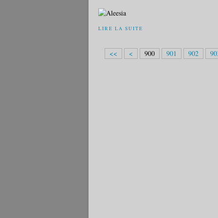
LIRE LA SUITE
<<
<
900
901
902
90