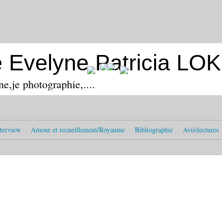
e Evelyne Patricia L
ine,je photographie,....
terview
Amour et recueillement/Royaume
Bibliographie
Avis\lectures