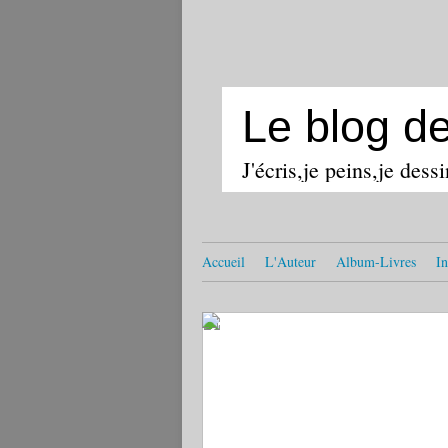
Le blog d
J'écris,je peins,je dess
Accueil
L'Auteur
Album-Livres
In