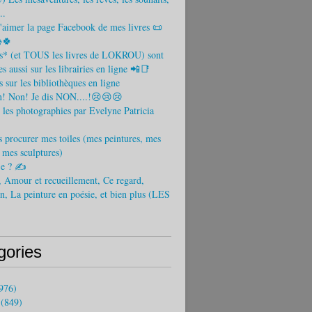
..
aimer la page Facebook de mes livres 📜
🍀
es* (et TOUS les livres de LOKROU) sont
s aussi sur les librairies en ligne 📲📑
s sur les bibliothèques en ligne
! Non! Je dis NON....!😢😢😢
 les photographies par Evelyne Patricia
 procurer mes toiles (mes peintures, mes
t mes sculptures)
-je ? ✍
 Amour et recueillement, Ce regard,
n, La peinture en poésie, et bien plus (LES
)
gories
976)
(849)