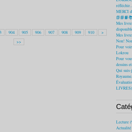
réfléchir..
MERCI d'
📗📘📙
Mes livr
disponible
9
9
9
9
9
9
9
9
1
3
904
905
906
907
908
909
910
>
Mes livre
2
3
4
5
6
7
8
9
0
Non! Non
>>
0
0
0
0
0
0
0
0
0
Pour voir
0
Lokrou
Pour vous
dessins e
Qui suis
Royaume,
Évaluatio
LIVRES
Caté
Lecture
(
Actualité