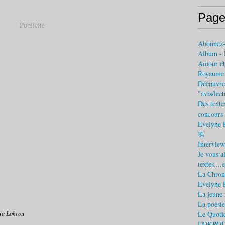
Page
Publicité
Abonnez
Album - 
Amour et 
Royaume (
Découvrez
"avis/lec
Des texte
concours 
Evelyne 
📃
Interview
Je vous a
textes....
La Chroni
Evelyne 
La jeune f
La poésie
ia Lokrou
Le Quotid
LOKROU) L