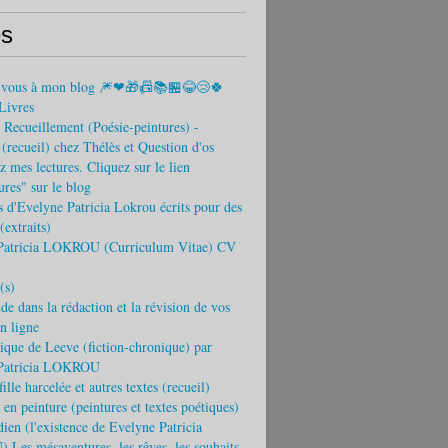
s
-vous à mon blog 🎆❤🎁📠📚🏪😂😢🍀
Livres
Recueillement (Poésie-peintures) -
recueil) chez Thélès et Question d'os
 mes lectures. Cliquez sur le lien
tures" sur le blog
s d'Evelyne Patricia Lokrou écrits pour des
(extraits)
Patricia LOKROU (Curriculum Vitae) CV
(s)
ide dans la rédaction et la révision de vos
en ligne
que de Leeve (fiction-chronique) par
Patricia LOKROU
ille harcelée et autres textes (recueil)
 en peinture (peintures et textes poétiques)
ien (l'existence de Evelyne Patricia
es mésaventures, les rêves, les souhaits,